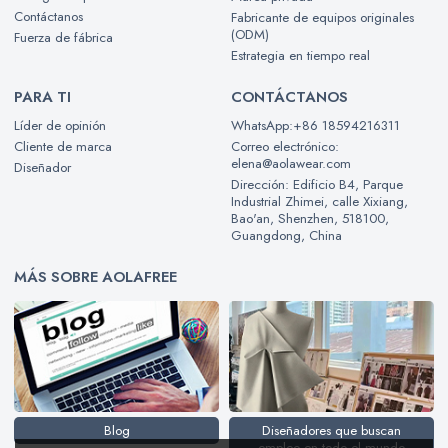
Contáctanos
Fabricante de equipos originales
(ODM)
Fuerza de fábrica
Estrategia en tiempo real
PARA TI
CONTÁCTANOS
Líder de opinión
WhatsApp:+86 18594216311
Cliente de marca
Correo electrónico:
elena@aolawear.com
Diseñador
Dirección: Edificio B4, Parque
Industrial Zhimei, calle Xixiang,
Bao'an, Shenzhen, 518100,
Guangdong, China
MÁS SOBRE AOLAFREE
Blog
Diseñadores que buscan
empleo en todo el mundo