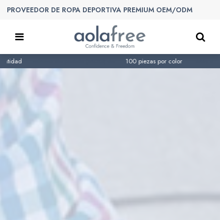
PROVEEDOR DE ROPA DEPORTIVA PREMIUM OEM/ODM
a de pedido (MOQ) de
100 piezas por color
. Más de 150 empleados cu