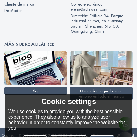
Cliente de marca
Correo electrónico:
elena@aolawear.com
Diseñador
Dirección: Edificio B4, Parque
Industrial Zhimei, calle Xixiang,
Bao'an, Shenzhen, 518100,
Guangdong, China
MÁS SOBRE AOLAFREE
Blog
Diseñadores que buscan
empleo en todo el mundo
Cookie settings
We use cookies to provide you with the best possible
experience. They also allow us to analyze user
behavior in order to constantly improve the website for
you.
Copyright © 2026
AOLA APPAREL (SHENZHEN) CO., LTD
Support By
BEE Cloud