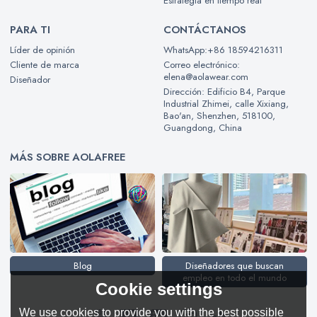
Estrategia en tiempo real
PARA TI
CONTÁCTANOS
Líder de opinión
WhatsApp:+86 18594216311
Cliente de marca
Correo electrónico:
elena@aolawear.com
Diseñador
Dirección: Edificio B4, Parque
Industrial Zhimei, calle Xixiang,
Bao'an, Shenzhen, 518100,
Guangdong, China
MÁS SOBRE AOLAFREE
Blog
Diseñadores que buscan
empleo en todo el mundo
Cookie settings
We use cookies to provide you with the best possible