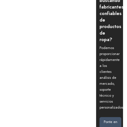
buscando
fabricantes
confiables
de
productos
de
ropa?
Podemos
proporcionar
rápidamente
a los
clientes
análisis de
mercado,
soporte
técnico y
servicios
personalizados.
Ponte en