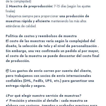
de la complejidad)
⏳
Muestra de preproducción:
7-15 días (según los ajustes
finales)
Trabajamos siempre para proporcionar
una producción de
muestras rápida y eficiente
manteniendo los más altos
estándares de calidad.
Política de costos y reembolsos de muestra
El costo de las muestras varía según la complejidad del
diseño, la selección de tela y el nivel de personalización
.
Sin embargo, una vez confirmado un pedido al por mayor,
el
costo de la muestra se puede descontar del costo final
de producción.
📦
Los gastos de envío corren por cuenta del cliente,
pero trabajamos con socios de envío internacionales
confiables (DHL, FedEx, UPS, etc.) para garantizar
una
entrega rápida y segura.
¿Por qué elegir nuestro servicio de muestras?
✔
Precisión y atención al detalle
: cada muestra se
elabora con
costuras, tamaños y acabados precisos
para