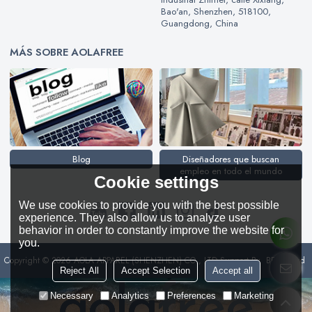
Bao'an, Shenzhen, 518100,
Guangdong, China
MÁS SOBRE AOLAFREE
Blog
Diseñadores que buscan
empleo en todo el mundo
Cookie settings
We use cookies to provide you with the best possible
experience. They also allow us to analyze user
behavior in order to constantly improve the website for
you.
Copyright © 2026
AOLA APPAREL (SHENZHEN) CO., LTD
Support By
BEE Cloud
Reject All
Accept Selection
Accept all
Necessary
Analytics
Preferences
Marketing