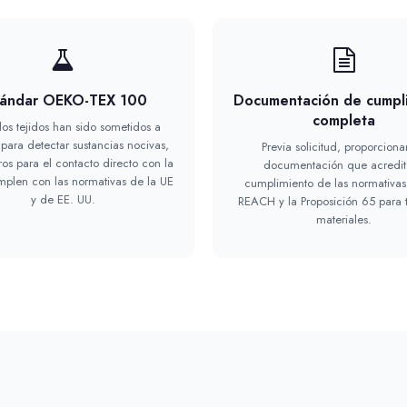
tándar OEKO-TEX 100
Documentación de cumpl
completa
los tejidos han sido sometidos a
para detectar sustancias nocivas,
Previa solicitud, proporcion
os para el contacto directo con la
documentación que acredit
mplen con las normativas de la UE
cumplimiento de las normativas
y de EE. UU.
REACH y la Proposición 65 para 
materiales.